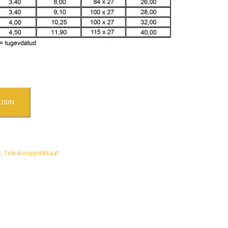
ELUUN
t
,
Teleskooppitikkaat