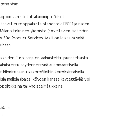
orrastikas.
ipoin varustetut alumiiniprofiiliset
staavat eurooppalaista standardia EN131 ja niiden
ilano tekninen yliopisto (soveltavien tieteiden
v Süd Product Services. Malli on loistava sekä
iltaan.
ikkaiden Euro-sarja on valmistettu puristetuista
a valmistettu täydennettynä automaattisella
 kiinnitetään tikasprofiileihin kerroksittaisella
isia malleja (paitsi köyden kanssa käytettäviä) voi
oppitikkaina tai yhdistelmätikkaina.
4,50 m
 m