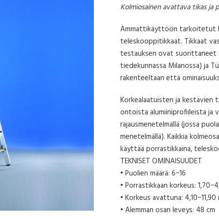
Kolmiosainen avattava tikas ja p
Ammattikäyttöön tarkoitetut la
teleskooppitikkaat. Tikkaat va
testauksen ovat suorittaneet M
tiedekunnassa Milanossa) ja Tü
rakenteeltaan että ominaisuuks
Korkealaatuisten ja kestävien t
ontoista alumiiniprofiileista j
rajausmenetelmällä (jossa puolat
menetelmällä). Kaikkia kolmeosa
käyttää porrastikkaina, telesko
TEKNISET OMINAISUUDET
• Puolien määrä: 6−16
• Porrastikkaan korkeus: 1,70−
• Korkeus avattuna: 4,10−11,90
• Alemman osan leveys: 48 cm