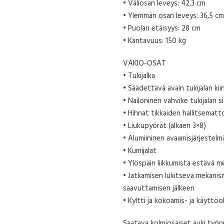
• Väliosan leveys: 42,3 cm
• Ylemmän osan leveys: 36,5 c
• Puolan etäisyys: 28 cm
• Kantavuus: 150 kg
VAKIO-OSAT
• Tukijalka
• Säädettävä avain tukijalan ki
• Nailoninen vahvike tukijalan si
• Hihnat tikkaiden hallitsema
• Liukupyörät (alkaen 3×8)
• Alumiininen avaamisjärjestelm
• Kumijalat
• Ylöspäin liikkumista estävä m
• Jatkamisen lukitseva mekanism
saavuttamisen jälkeen
• Kyltti ja kokoamis- ja käyttöo
Saatava kolmiosaiset auki työnn