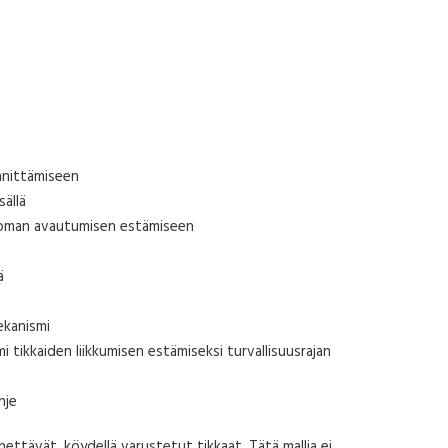
m
innittämiseen
sällä
ttoman avautumisen estämiseen
ä
ekanismi
i tikkaiden liikkumisen estämiseksi turvallisuusrajan
hje
ettävät, köydellä varustetut tikkaat. Tätä mallia ei