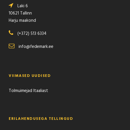
a
Laki 6
n
10621 Tallinn
t
Harju maakond
i
t
(+372) 513 6334
y
info@fedemark.ee
VIIMASED UUDISED
Tolmuimejad Itaaliast
ERILAHENDUSEGA TELLINGUD