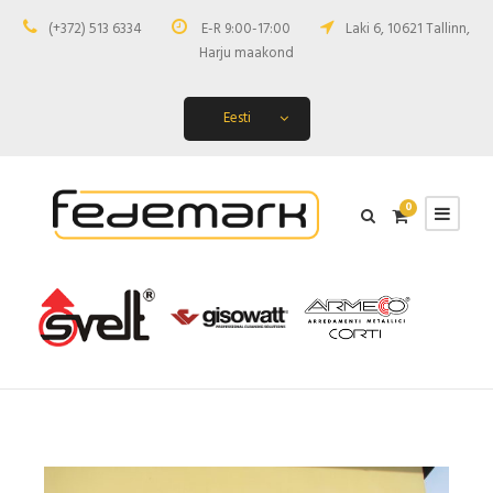
(+372) 513 6334
E-R 9:00-17:00
Laki 6, 10621 Tallinn,
Harju maakond
Eesti
0