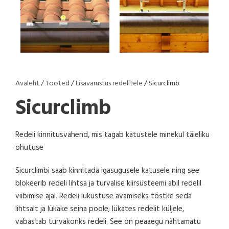
Avaleht
/
Tooted
/
Lisavarustus redelitele
/ Sicurclimb
Sicurclimb
Redeli kinnitusvahend, mis tagab katustele minekul täieliku
ohutuse
Sicurclimbi saab kinnitada igasugusele katusele ning see
blokeerib redeli lihtsa ja turvalise kiirsüsteemi abil redelil
viibimise ajal. Redeli lukustuse avamiseks tõstke seda
lihtsalt ja lükake seina poole; lükates redelit küljele,
vabastab turvakonks redeli. See on peaaegu nähtamatu