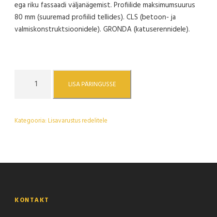
ega riku fassaadi väljanägemist. Profiilide maksimumsuurus
80 mm (suuremad profiilid tellides). CLS (betoon- ja
valmiskonstruktsioonidele). GRONDA (katuserennidele).
S
LISA PÄRINGUSSE
i
c
u
Kategooria:
Lisavarustus redelitele
r
c
l
i
m
b
q
KONTAKT
u