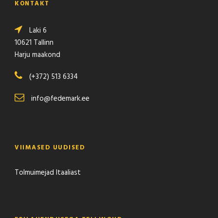
KONTAKT
Laki 6
10621 Tallinn
Harju maakond
(+372) 513 6334
info@fedemark.ee
VIIMASED UUDISED
Tolmuimejad Itaaliast