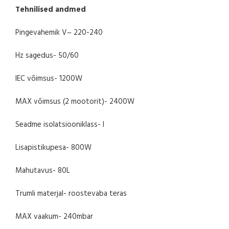
Tehnilised andmed
Pingevahemik V~ 220-240
Hz sagedus- 50/60
IEC võimsus- 1200W
MAX võimsus (2 mootorit)- 2400W
Seadme isolatsiooniklass- I
Lisapistikupesa- 800W
Mahutavus- 80L
Trumli materjal- roostevaba teras
MAX vaakum- 240mbar