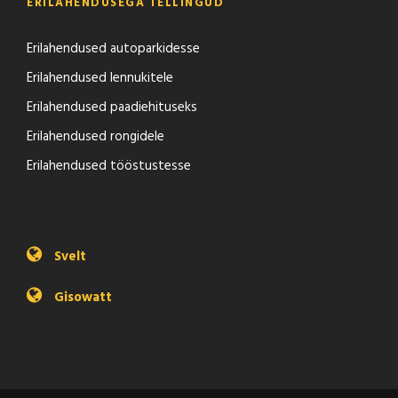
ERILAHENDUSEGA TELLINGUD
Erilahendused autoparkidesse
Erilahendused lennukitele
Erilahendused paadiehituseks
Erilahendused rongidele
Erilahendused tööstustesse
Svelt
Gisowatt