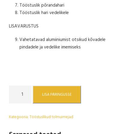
Tööstuslik põrandahari
Tööstuslik hari vedelikele
LISAVARUSTUS
Vahetatavad alumiiniumist otsikud kõvadele
pindadele ja vedelike imemiseks
P
LISA PÄRINGUSSE
C
8
0
Kategooria:
Tööstuslikud tolmuimejad
T
w
i