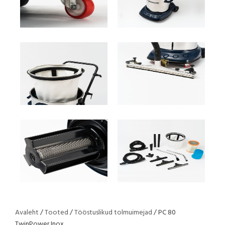
Avaleht
/
Tooted
/
Tööstuslikud tolmuimejad
/ PC 80
TwinPower Inox