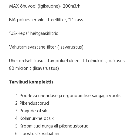
MAX õhuvool (ligikaudne)- 200m3/h
BIA polüester vildist eelfilter, “L” kass.
“US-Hepa” heitgaasifiltrid
Vahutamisvastane filter (lisavarustus)
Ühekordselt kasutatav polüetüleenist tolmukott, pakusus
80 mikronit (lisavarustus)
Tarvikud komplektis
Pöörleva ühenduse ja ergonoomilise sangaga voolik
Pikendustorud
Pragude otsik
Kolmnurkne otsik
Kroomitud nurga all pikendustorud
Tööstuslik vaibahari