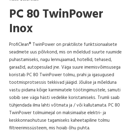
PC 80 TwinPower
Inox
ProfiClean® TwinPower on praktiliste funktsionaalsete
seadmete uus põlvkond, mis on mõeldud suurte ruumide
puhastamiseks, nagu lennujaamad, hotellid, tehased,
garaažid, autopesulad jne. Väga suure imemisvõimsusega
koristab PC 80 TwinPower tolmu, prahi ja igasugused
tootmisprotsessis tekkivad jäägid. Jõulise ja mõelduna
vastu pidama kõige karmimatele töötingimustele, samuti
sobib see väga hästi vedelike koristamiseks. Trumli saab
tühjendada ilma lahti võtmata ja / või kallutamata. PC 80
TwinPower tolmuimejal on maksimaalse elektri- ja
keskkonnaohutuse tagamiseks kaheetapiline tolmu
filtreerimissüsteem, mis hoiab õhu puhta.