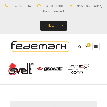
(+372) 513 6334
E-R 9:00-17:00
Laki 6, 10621 Tallinn,
Harju maakond
Eesti
0